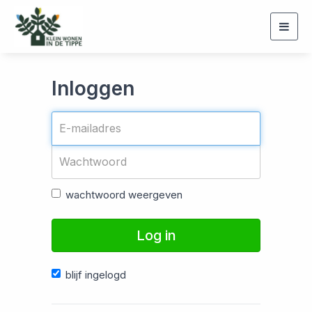
Togg
navig
Inloggen
wachtwoord weergeven
Log in
blijf ingelogd