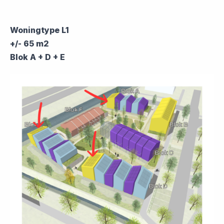
Woningtype L1
+/- 65 m2
Blok A + D + E