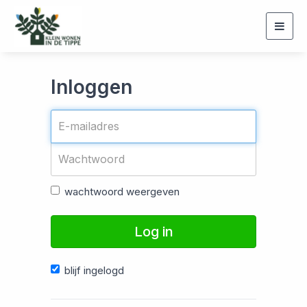
Togg
navig
Inloggen
wachtwoord weergeven
Log in
blijf ingelogd