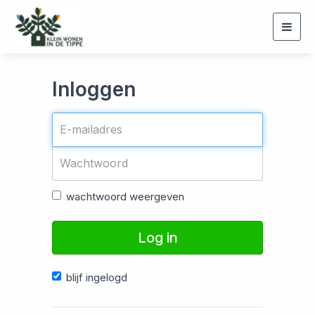
Togg
navig
Inloggen
wachtwoord weergeven
Log in
blijf ingelogd