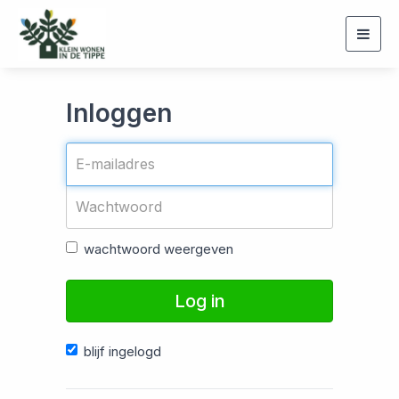
Togg
navig
Inloggen
wachtwoord weergeven
Log in
blijf ingelogd